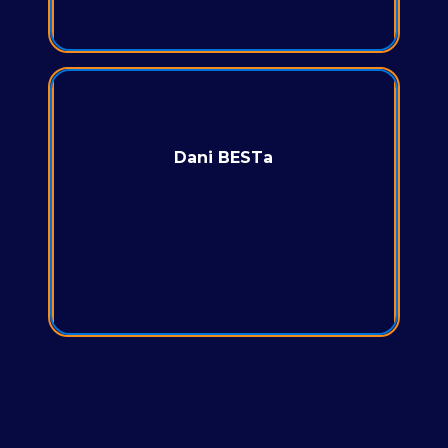
kurs mekih i teških veština
Dani BESTa
radionice i treninzi