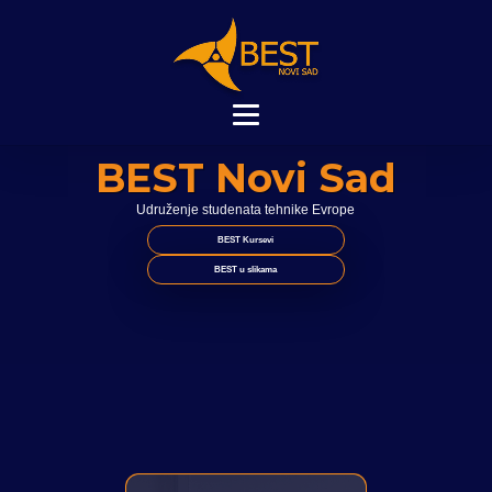
BEST Novi Sad
Udruženje studenata tehnike Evrope
BEST Kursevi
BEST u slikama