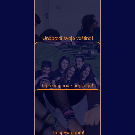
Unapredi svoje veštine!
Upoznaj nove prijatelje!
Putuj Evropom!