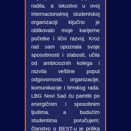
kome rasteš, učiš da se
bezbroj događaja i obišao
radila, a iskustvo u ovoj
usudiš, grešiš i razvijaš uz
dobar deo Evrope. Kroz sve
internacionalnoj studentskoj
ljude koji često postanu
to sam stekao gomilu mekih
organizaciji ključno je
prijatelji za ceo život. Donelo
veština koje do tad nisam ni
oblikovalo moje karijerne
mi je iskustvo, reference i
znao da postoje, a danas mi
početke i lični razvoj. Kroz
sigurnost u radu sa različitim
kao softverskom inženjeru
rad sam upoznala svoje
ljudima, ali su mi najvredniji
gotovo svakodnevno koriste.
sposobnosti i slabosti, učila
ostali odnosi i prilike koje su
Izlaženje iz zone komfora,
od ambicioznih kolega i
se kroz njih otvorile. Zato ne
organizovanje vremena,
razvila veštine poput
čekaj „pravi trenutak“. U
primanje i davanje
odgovornosti, organizacije,
BEST-u nemaš šta da
konstruktivnog fidbeka, i rad
komunikacije i timskog rada.
izgubiš, a možeš da dobiješ
u timovima svih veličina su
LBG Novi Sad ću pamtiti po
mnogo više nego što
samo neke od njih.
energičnim i sposobnim
očekuješ.
Ako ste spremni da radite na
ljudima, a budućim
sebi i savladate nove
studentima poručujem:
veštine, na pravoj ste adresi,
članstvo u BEST-u je prilika