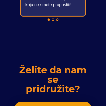
jer BEST nudi
koju ne smete propustiti!
priliku za sve to.
Želite da nam
se
pridružite?