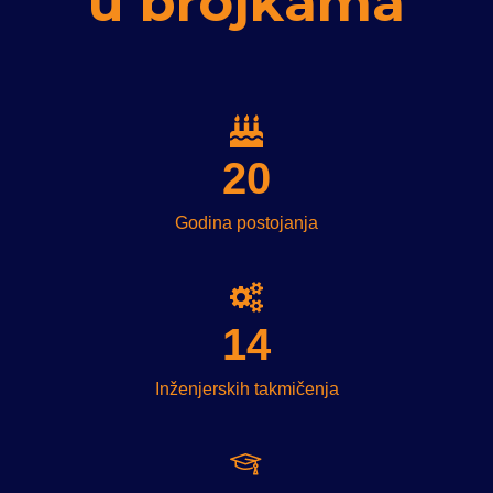
u brojkama
20
Godina postojanja
14
Inženjerskih takmičenja