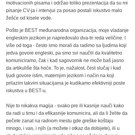
motivacionih pisama i održao toliko prezentacija da su mi
pisanje CV-ja i intervjui za posao postali iskustvo malo
žešće od kisele vode.
Pošto je BEST međunarodna organizacija, moje vladanje
engleskim jezikom je napredovalo dva-tri reda veličine. I
više od toga - često smo morali da radimo sa ljudima koji
jedva govore engleski, pa smo svi naučili da kvalitetno
komuniciramo, čak i kad sagovornik ne može baš jasno
da artikuliše šta hoće. To je, nažalost, čest slučaj i kad
ljudi govore istim, maternjim jezikom i način na koji
prilazim takvim situacijama je kudikamo efektivniji posle
iskustva u BEST-u.
Nije to nikakva magija - svako pre ili kasnije nauči kako
da radi u timu i da efikasnije komunicira, ali da li želite da
pečete zanat na radnom mestu gde greške koštaju
mnogo, i vas, i njih (a možete i otkaz da dobijete), ili u