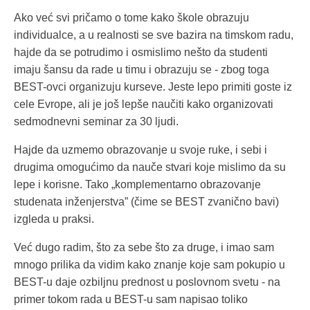
Ako već svi pričamo o tome kako škole obrazuju
individualce, a u realnosti se sve bazira na timskom radu,
hajde da se potrudimo i osmislimo nešto da studenti
imaju šansu da rade u timu i obrazuju se - zbog toga
BEST-ovci organizuju kurseve. Jeste lepo primiti goste iz
cele Evrope, ali je još lepše naučiti kako organizovati
sedmodnevni seminar za 30 ljudi.
Hajde da uzmemo obrazovanje u svoje ruke, i sebi i
drugima omogućimo da nauče stvari koje mislimo da su
lepe i korisne. Tako „komplementarno obrazovanje
studenata inženjerstva” (čime se BEST zvanično bavi)
izgleda u praksi.
Već dugo radim, što za sebe što za druge, i imao sam
mnogo prilika da vidim kako znanje koje sam pokupio u
BEST-u daje ozbiljnu prednost u poslovnom svetu - na
primer tokom rada u BEST-u sam napisao toliko