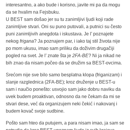
interesantno, a ako bude i korisno, javite mi pa da mogu
da se hvalim na Fejsbuku.
U BEST sam došao jer su tu zanimljivi ljudi koji rade
zanimljive stvari. Oni su puno putovali, a putnici su često
puni zanimljivih anegdota i iskustava. Je l’ poznajete
nekog
frigana
? Ja poznajem par, i iako taj stil života nije
po mom ukusu, imao sam priliku da doživim drugačiji
pogled na svet. Je l’ znate šta je
2FA-BE
? Ni ja nikad ne
bih znao da nisam počeo da se družim sa BEST-ovcima.
Srećom nije sve bilo samo besplatna klopa (friganizam) i
slanje razglednica (2FA-BE); kroz druženje u BEST-u
sam i naučio ponešto: usvojio sam jako dobru naviku da
uvek budem proaktivan, odnosno da ne čekam da mi se
stvari dese, već da organizujem neki čekić i nakovanj i
budem kovač svoje sudbine.
Pošto sam hteo da putujem, a para nisam imao, ja sam se