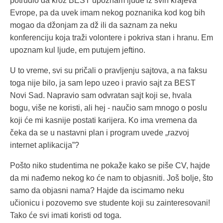
potrudio da kroz BEST upoznam ljude iz svih krajeva
Evrope, pa da uvek imam nekog poznanika kod kog bih
mogao da džonjam za dž ili da saznam za neku
konferenciju koja traži volontere i pokriva stan i hranu. Em
upoznam kul ljude, em putujem jeftino.
U to vreme, svi su pričali o pravljenju sajtova, a na faksu
toga nije bilo, ja sam lepo uzeo i pravio sajt za BEST
Novi Sad. Napravio sam odvratan sajt koji se, hvala
bogu, više ne koristi, ali hej - naučio sam mnogo o poslu
koji će mi kasnije postati karijera. Ko ima vremena da
čeka da se u nastavni plan i program uvede „razvoj
internet aplikacija”?
Pošto niko studentima ne pokaže kako se piše CV, hajde
da mi nađemo nekog ko će nam to objasniti. Još bolje, što
samo da objasni nama? Hajde da iscimamo neku
učionicu i pozovemo sve studente koji su zainteresovani!
Tako će svi imati koristi od toga.