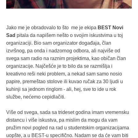
Jako me je obradovalo to što me je ekipa
BEST Novi
Sad
pitala da napišem nešto o svojim iskustvima u toj
organizaciji. Bio sam organizator događaja, član
izvršnog, pa onda i nadzornog odbora, ali najviše od
svega sam radio na raznim projektima, kao običan član
organizacije. Najčešće je to bilo da se razmišlja i
kreativno reši neki problem, a nekad sam samo nosio
papire, premeštao stolove ili kuvao ručak za 30 ljudi u
kuhinji sa jednom ringlom - ali, hej, sve to ide u rok
službe, nećemo cepidlačiti.
Više od svega, sada sa trideset godina imam vremensku
distancu i više iskustva, pa mislim da mogu da vam
pružim novi pogled na rad u studentskim organizacijama
uopšte, a u BEST-u specifično. Nadam se da će vam biti