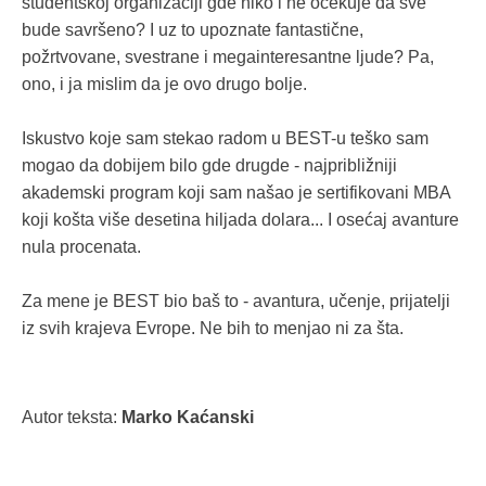
studentskoj organizaciji gde niko i ne očekuje da sve
bude savršeno? I uz to upoznate fantastične,
požrtvovane, svestrane i megainteresantne ljude? Pa,
ono, i ja mislim da je ovo drugo bolje.
Iskustvo koje sam stekao radom u BEST-u teško sam
mogao da dobijem bilo gde drugde - najpribližniji
akademski program koji sam našao je sertifikovani MBA
koji košta više desetina hiljada dolara... I osećaj avanture
nula procenata.
Za mene je BEST bio baš to - avantura, učenje, prijatelji
iz svih krajeva Evrope. Ne bih to menjao ni za šta.
Autor teksta:
Marko Kaćanski