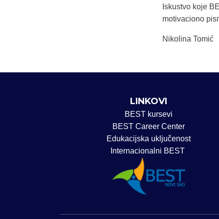
Iskustvo koje B
motivaciono pism
Nikolina Tomić
LINKOVI
BEST kursevi
BEST Career Center
Edukacijska uključenost
Internacionalni BEST