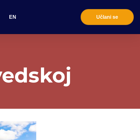
EN
Učlani se
vedskoj