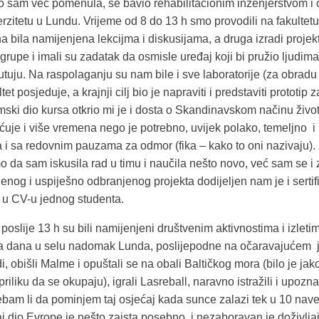
to sam već pomenula, se bavio rehabilitacionim inženjerstvom i
zitetu u Lundu. Vrijeme od 8 do 13 h smo provodili na fakultetu,
 bila namijenjena lekcijma i diskusijama, a druga izradi projek
u grupe i imali su zadatak da osmisle uređaj koji bi pružio ljudim
uju. Na raspolaganju su nam bile i sve laboratorije (za obradu 
ltet posjeduje, a krajnji cilj bio je napraviti i predstaviti prototip
ki dio kursa otkrio mi je i dosta o Skandinavskom načinu života
je i više vremena nego je potrebno, uvijek polako, temeljno i 
 i sa redovnim pauzama za odmor (fika – kako to oni nazivaju).
o da sam iskusila rad u timu i naučila nešto novo, već sam se i 
enog i uspiješno odbranjenog projekta dodijeljen nam je i sertifi
 u CV-u jednog studenta.
 poslije 13 h su bili namijenjeni društvenim aktivnostima i izlet
na dana u selu nadomak Lunda, poslijepodne na očaravajućem 
i, obišli Malme i opuštali se na obali Baltičkog mora (bilo je jak
 priliku da se okupaju), igrali Lasreball, naravno istražili i upozna
bam li da pominjem taj osjećaj kada sunce zalazi tek u 10 nave
j dio Evrope je nešto zaista posebno, i nezaboravan je doživljaj 