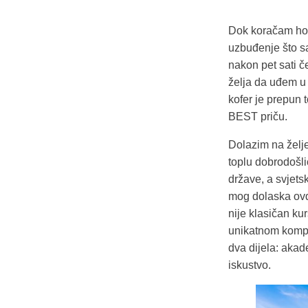
Dok koračam hod
uzbuđenje što sa
nakon pet sati č
želja da uđem u
kofer je prepun 
BEST priču.
Dolazim na želje
toplu dobrodošlic
države, a svjets
mog dolaska ovdj
nije klasičan k
unikatnom kompo
dva dijela: akad
iskustvo.