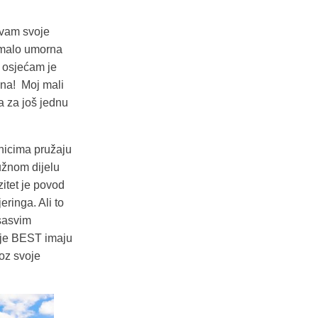
ivam svoje
pomalo umorna
o osjećam je
ana! Moj mali
a za još jednu
snicima pružaju
južnom dijelu
itet je povod
ringa. Ali to
sasvim
ije BEST imaju
roz svoje