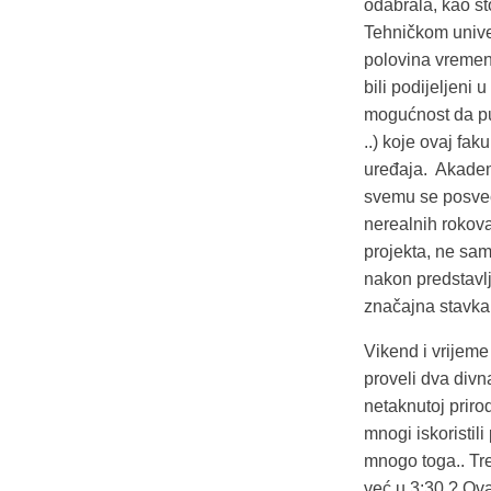
odabrala, kao š
Tehničkom univer
polovina vremena
bili podijeljeni 
mogućnost da put
..) koje ovaj faku
uređaja. Akadems
svemu se posveću
nerealnih rokova
projekta, ne sam
nakon predstavlj
značajna stavka
Vikend i vrijeme
proveli dva div
netaknutoj prirod
mnogi iskoristili
mnogo toga.. Tre
već u 3:30 ? Ova