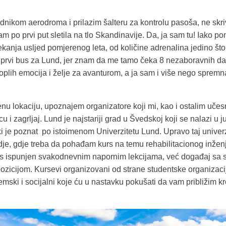
nikom aerodroma i prilazim šalteru za kontrolu pasoša, ne skr
m po prvi put sletila na tlo Skandinavije. Da, ja sam tu! Iako 
ekanja usljed pomjerenog leta, od količine adrenalina jedino št
 prvi bus za Lund, jer znam da me tamo čeka 8 nezaboravnih d
toplih emocija i želje za avanturom, a ja sam i više nego spremn
nu lokaciju, upoznajem organizatore koji mi, kao i ostalim uče
u i zagrljaj. Lund je najstariji grad u Švedskoj koji se nalazi u 
ki je poznat po istoimenom Univerzitetu Lund. Upravo taj univerz
e, gdje treba da pohađam kurs na temu rehabilitacionog inženje
urs ispunjen svakodnevnim napornim lekcijama, već događaj sa 
zicijom. Kursevi organizovani od strane studentske organizac
emski i socijalni koje ću u nastavku pokušati da vam približim k