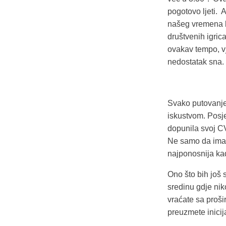
pogotovo ljeti. 
našeg vremena bi
društvenih igrica
ovakav tempo, vj
nedostatak sna.
Svako putovanj
iskustvom. Posje
dopunila svoj CV,
Ne samo da imam
najponosnija kad
Ono što bih još 
sredinu gdje nik
vraćate sa proši
preuzmete inicij