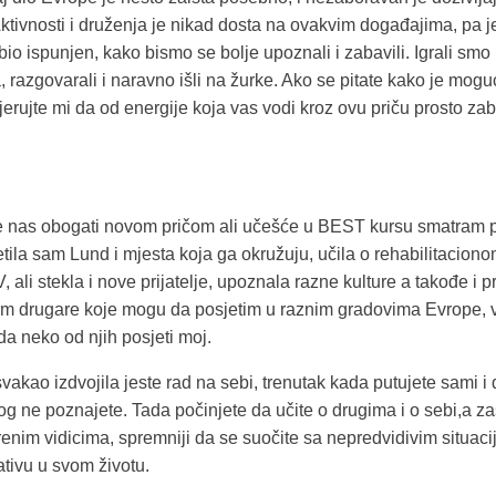
Aktivnosti i druženja je nikad dosta na ovakvim događajima, pa j
o ispunjen, kako bismo se bolje upoznali i zabavili. Igrali smo
, razgovarali i naravno išli na žurke. Ako se pitate kako je moguć
erujte mi da od energije koja vas vodi kroz ovu priču prosto zab
e nas obogati novom pričom ali učešće u BEST kursu smatram
tila sam Lund i mjesta koja ga okružuju, učila o rehabilitaciono
 ali stekla i nove prijatelje, upoznala razne kulture a takođe i p
 drugare koje mogu da posjetim u raznim gradovima Evrope, 
a neko od njih posjeti moj.
svakao izdvojila jeste rad na sebi, trenutak kada putujete sami i 
og ne poznajete. Tada počinjete da učite o drugima i o sebi,a z
renim vidicima, spremniji da se suočite sa nepredvidivim situaci
ativu u svom životu.