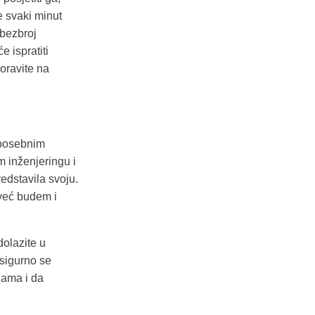
e svaki minut
 bezbroj
e ispratiti
oravite na
 posebnim
m inženjeringu i
redstavila svoju.
već budem i
dolazite u
asigurno se
jama i da