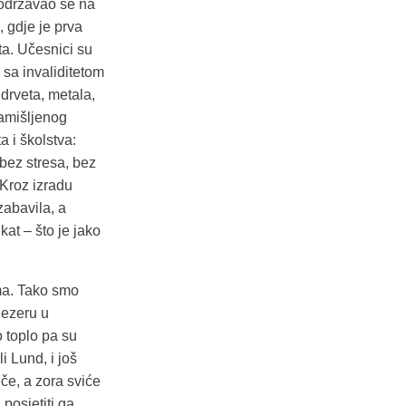
 održavao se na
 gdje je prva
ta. Učesnici su
a sa invaliditetom
drveta, metala,
 zamišljenog
 i školstva:
bez stresa, bez
 Kroz izradu
zabavila, a
kat – što je jako
ima. Tako smo
jezeru u
o toplo pa su
li Lund, i još
če, a zora sviće
posjetiti ga,